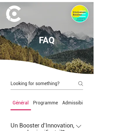
FAQ
Général
Programme
Admissibilité
Processus de de
Un Booster d’Innovation,