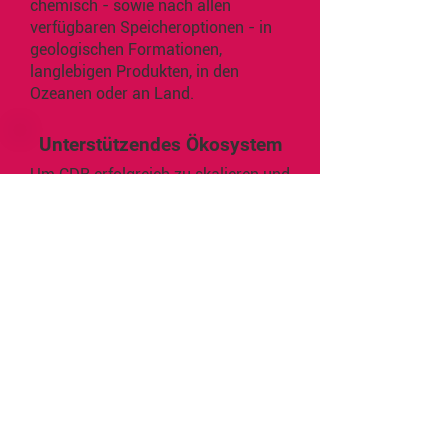
chemisch - sowie nach allen
verfügbaren Speicheroptionen - in
geologischen Formationen,
langlebigen Produkten, in den
Ozeanen oder an Land.
Unterstützendes Ökosystem
Um CDR erfolgreich zu skalieren und
die benötigten Mengen zu erreichen,
werden wir auch neue Ideen und
Lösungen benötigen, die die
operativen Kernprozesse von CDR
unterstützen und ermöglichen. Zu
diesem Ökosystem können
verschiedene Kategorien gehören,
wie z. B. gesellschaftliches
Engagement und Bildung, Märkte
und Investitionen, MRV oder
rechtliche Rahmenbedingungen und
politische Strukturen.