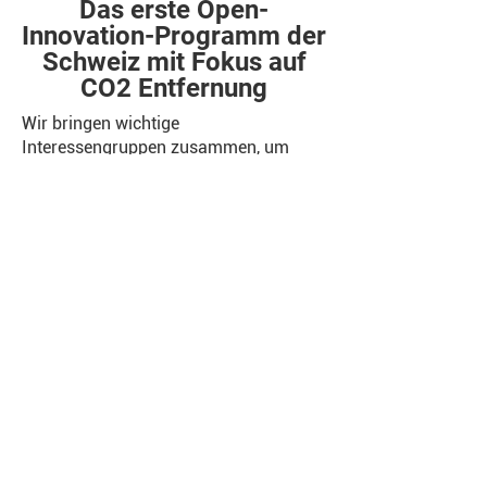
Das erste Open-
Innovation-Programm der
Schweiz mit Fokus auf
CO2 Entfernung
Wir bringen wichtige
Interessengruppen zusammen, um
gemeinsam Ideen und Lösungen zu
entwickeln und testen, die zur
Bewältigung wichtiger
Herausforderungen im Bereich der
Kohlenstoffentfernung erforderlich
sind.
Wir schaffen eine inspirierende, offene
Innovationsumgebung, um radikale
Ideen zu fördern:​
Nächster Call